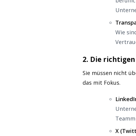
berufli
Untern
Transpa
Wie sin
Vertrau
2. Die richtige
Sie müssen nicht üb
das mit Fokus.
LinkedI
Unterne
Teammit
X (Twitt