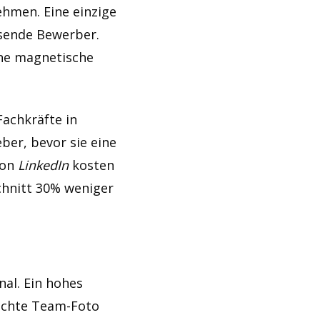
ehmen. Eine einzige
ssende Bewerber.
eine magnetische
Fachkräfte in
ber, bevor sie eine
von
LinkedIn
kosten
chnitt 30% weniger
nal. Ein hohes
 echte Team-Foto