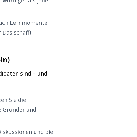
ubwürdiger als jede
 auch Lernmomente.
 Das schafft
ln)
didaten sind – und
en Sie die
re Gründer und
Diskussionen und die