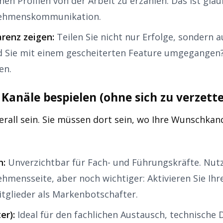
chen Profilen von der Arbeit zu erzählen. Das ist gla
ehmenskommunikation.
renz zeigen:
Teilen Sie nicht nur Erfolge, sondern
d Sie mit einem gescheiterten Feature umgegangen?
en.
n Kanäle bespielen (ohne sich zu verzette
erall sein. Sie müssen dort sein, wo Ihre Wunschkan
n:
Unverzichtbar für Fach- und Führungskräfte. Nutz
hmensseite, aber noch wichtiger: Aktivieren Sie Ih
glieder als Markenbotschafter.
er):
Ideal für den fachlichen Austausch, technische 