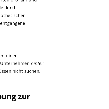
le durch
pothetischen
h entgangene
er, einen
Ihr Unternehmen
hinter
üssen nicht suchen,
bung zur