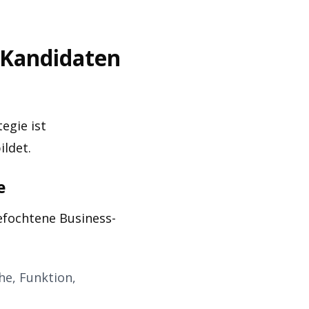
 Kandidaten
egie ist
ldet.
e
gefochtene Business-
he, Funktion,