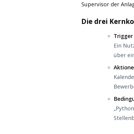
Supervisor der Anla
Die drei Kernk
Trigger 
Ein Nut
über ei
Aktione
Kalende
Bewerb
Beding
„Python
Stellen