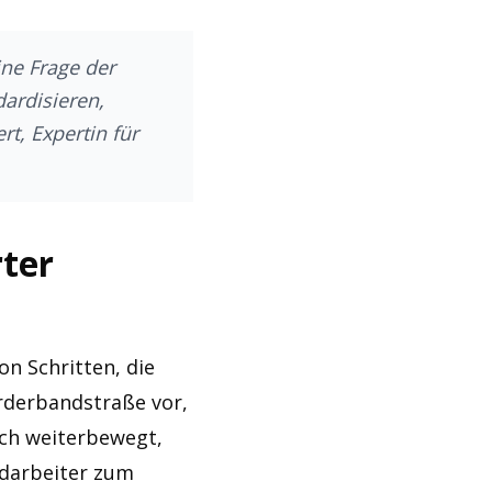
ine Frage der
ardisieren,
rt, Expertin für
rter
on Schritten, die
örderbandstraße vor,
sch weiterbewegt,
ndarbeiter zum