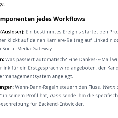
ge.
omponenten jedes Workflows
(Auslöser):
Ein bestimmtes Ereignis startet den Proz
zer klickt auf deinen Karriere-Beitrag auf LinkedIn o
n Social-Media-Gateway.
n:
Was passiert automatisch? Eine Dankes-E-Mail wir
rlink für ein Erstgespräch wird angeboten, der Kand
ermanagementsystem angelegt.
ungen:
Wenn-Dann-Regeln steuern den Fluss.
Wenn
d
“ in seinem Profil hat,
dann
sende ihm die spezifisch
beschreibung für Backend-Entwickler.