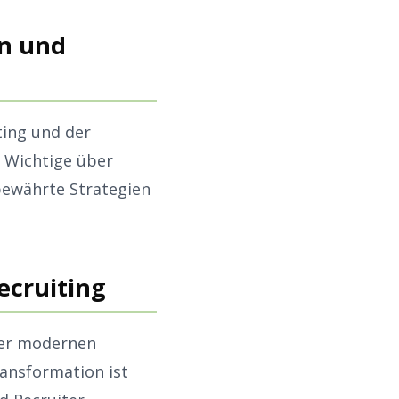
on und
ting und der
s Wichtige über
bewährte Strategien
ecruiting
der modernen
ransformation ist