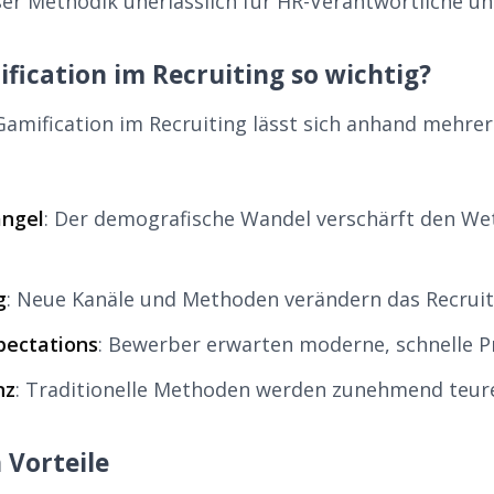
ser Methodik unerlässlich für HR-Verantwortliche un
fication im Recruiting so wichtig?
amification im Recruiting lässt sich anhand mehre
ngel
: Der demografische Wandel verschärft den W
g
: Neue Kanäle und Methoden verändern das Recrui
pectations
: Bewerber erwarten moderne, schnelle P
nz
: Traditionelle Methoden werden zunehmend teurer
 Vorteile