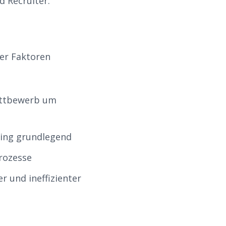
d Recruiter.
rer Faktoren
ettbewerb um
ting grundlegend
rozesse
 und ineffizienter