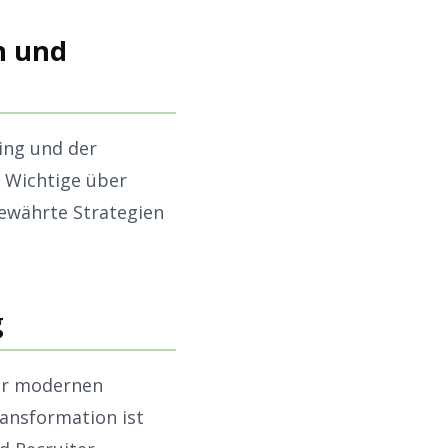
on und
ting und der
s Wichtige über
ewährte Strategien
g
der modernen
ransformation ist