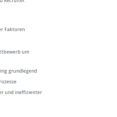
d Recruiter.
er Faktoren
ettbewerb um
ting grundlegend
rozesse
 und ineffizienter