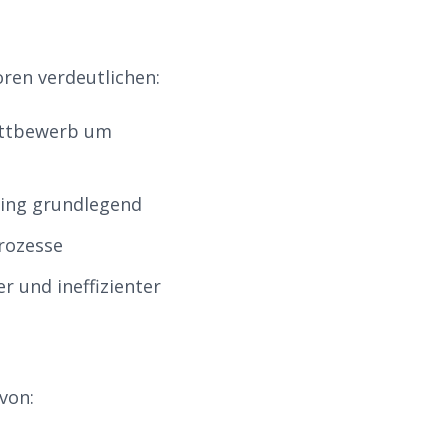
ren verdeutlichen:
ettbewerb um
ting grundlegend
rozesse
 und ineffizienter
von: