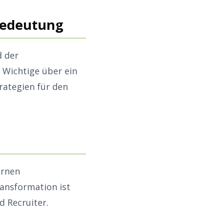
 Bedeutung
d der
 Wichtige über ein
rategien für den
ernen
ransformation ist
d Recruiter.