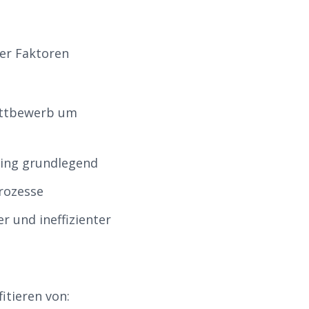
rer Faktoren
ettbewerb um
ting grundlegend
rozesse
 und ineffizienter
itieren von: