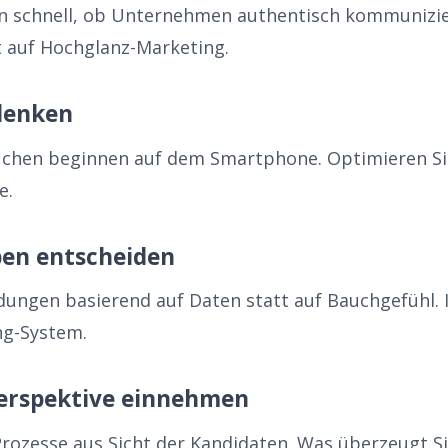
 schnell, ob Unternehmen authentisch kommunizier
tt auf Hochglanz-Marketing.
 denken
uchen beginnen auf dem Smartphone. Optimieren Si
e.
ben entscheiden
idungen basierend auf Daten statt auf Bauchgefühl.
ng-System.
erspektive einnehmen
 Prozesse aus Sicht der Kandidaten. Was überzeugt S