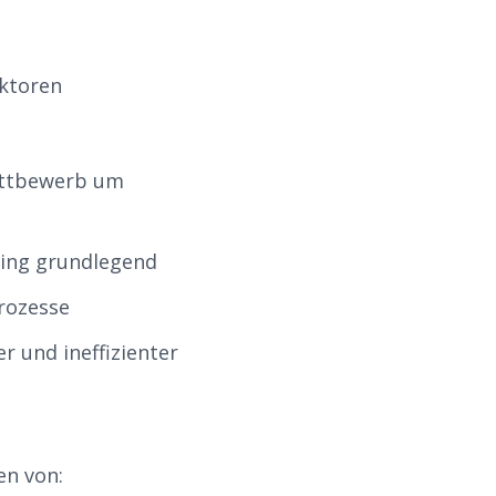
aktoren
ettbewerb um
ting grundlegend
rozesse
 und ineffizienter
en von: