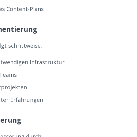
nes Content-Plans
mentierung
gt schrittweise:
twendigen Infrastruktur
 Teams
otprojekten
ter Erfahrungen
ierung
besserung durch: