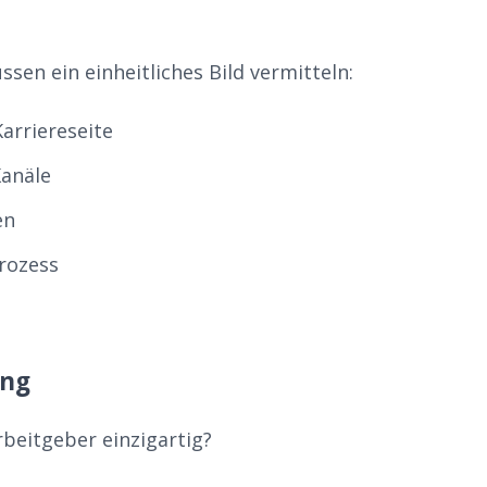
sen ein einheitliches Bild vermitteln:
arriereseite
Kanäle
en
rozess
ung
rbeitgeber einzigartig?