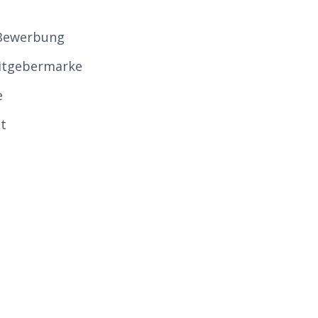
 Bewerbung
eitgebermarke
e
t