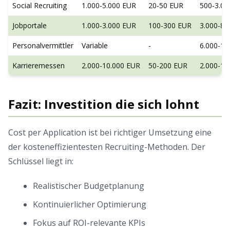
Social Recruiting
1.000-5.000 EUR
20-50 EUR
500-3.00
Jobportale
1.000-3.000 EUR
100-300 EUR
3.000-8.
Personalvermittler
Variable
-
6.000-15
Karrieremessen
2.000-10.000 EUR
50-200 EUR
2.000-10
Fazit: Investition die sich lohnt
Cost per Application ist bei richtiger Umsetzung eine
der kosteneffizientesten Recruiting-Methoden. Der
Schlüssel liegt in:
Realistischer Budgetplanung
Kontinuierlicher Optimierung
Fokus auf ROI-relevante KPIs