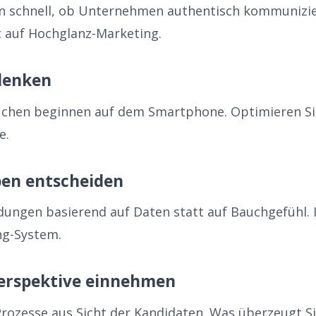
 schnell, ob Unternehmen authentisch kommunizier
tt auf Hochglanz-Marketing.
 denken
uchen beginnen auf dem Smartphone. Optimieren Si
e.
ben entscheiden
idungen basierend auf Daten statt auf Bauchgefühl.
ng-System.
erspektive einnehmen
 Prozesse aus Sicht der Kandidaten. Was überzeugt S