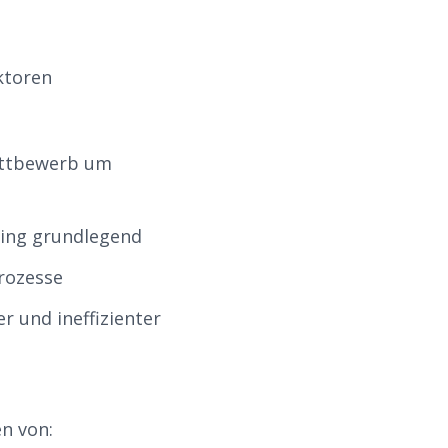
ktoren
ettbewerb um
ting grundlegend
rozesse
 und ineffizienter
en von: