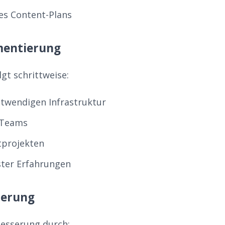
nes Content-Plans
mentierung
gt schrittweise:
twendigen Infrastruktur
 Teams
otprojekten
ter Erfahrungen
ierung
besserung durch: