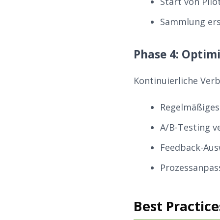
Start von Pil
Sammlung ers
Phase 4: Optim
Kontinuierliche Ver
Regelmäßiges 
A/B-Testing v
Feedback-Aus
Prozessanpas
Best Practic