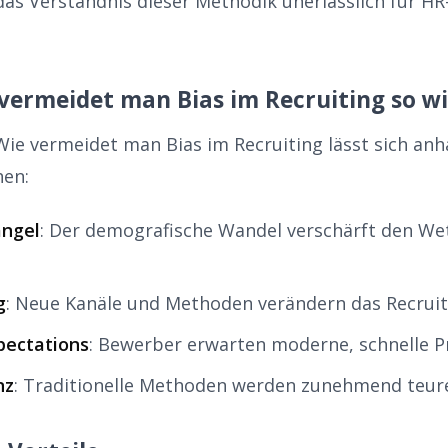
das Verständnis dieser Methodik unerlässlich für HR
vermeidet man Bias im Recruiting so wi
ie vermeidet man Bias im Recruiting lässt sich an
hen:
ngel
: Der demografische Wandel verschärft den W
g
: Neue Kanäle und Methoden verändern das Recrui
pectations
: Bewerber erwarten moderne, schnelle P
nz
: Traditionelle Methoden werden zunehmend teurer