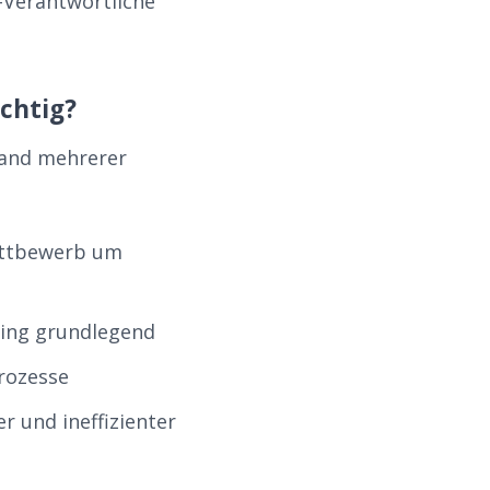
-Verantwortliche
chtig?
hand mehrerer
ettbewerb um
ting grundlegend
rozesse
 und ineffizienter