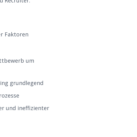
d Recruiter.
r Faktoren
ettbewerb um
ting grundlegend
rozesse
 und ineffizienter