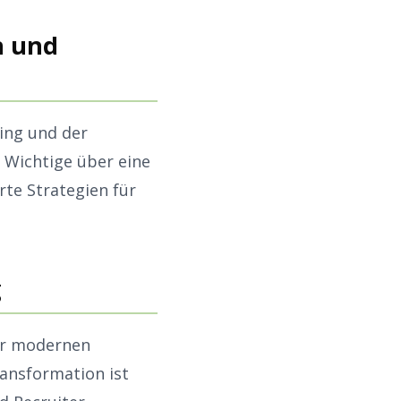
n und
ting und der
 Wichtige über eine
e Strategien für
g
er modernen
ransformation ist